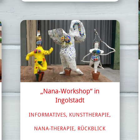
„Nana-Workshop“ in
Ingolstadt
INFORMATIVES
,
KUNSTTHERAPIE
,
NANA-THERAPIE
,
RÜCKBLICK