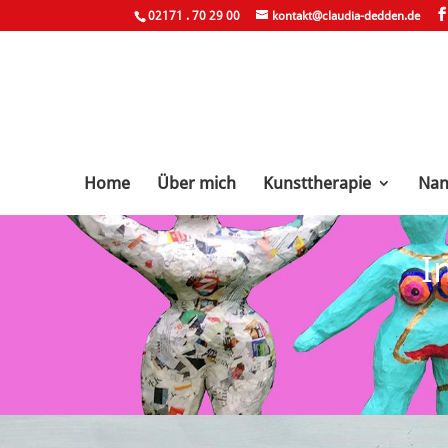
02171 . 70 29 00
kontakt@claudia-dedden.de
Home
Über mich
Kunsttherapie
Nan
I