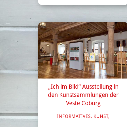
„Ich im Bild“ Ausstellung in
den Kunstsammlungen der
Veste Coburg
INFORMATIVES
,
KUNST
,