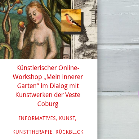
Künstlerischer Online-
Workshop „Mein innerer
Garten“ im Dialog mit
Kunstwerken der Veste
Coburg
INFORMATIVES
,
KUNST
,
KUNSTTHERAPIE
,
RÜCKBLICK