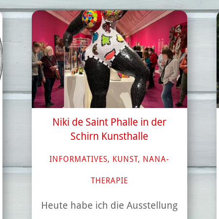
Niki de Saint Phalle in der
Schirn Kunsthalle
INFORMATIVES
,
KUNST
,
NANA-
THERAPIE
Heute habe ich die Ausstellung