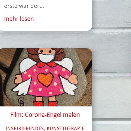
erste war der...
mehr lesen
Film: Corona-Engel malen
INSPIRIERENDES
,
KUNSTTHERAPIE