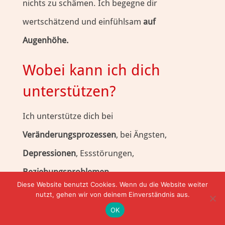
nichts zu schämen. Ich begegne dir
wertschätzend und einfühlsam
auf
Augenhöhe.
Wobei kann ich dich
unterstützen?
Ich unterstütze dich bei
Veränderungsprozessen
, bei Ängsten,
Depressionen
, Essstörungen,
Beziehungsproblemen
,
Diese Website benutzt Cookies. Wenn du die Website weiter
Körperakzeptanzstörungen,
nutzt, gehen wir von deinem Einverständnis aus.
Selbstliebethemen,
körperlichen
OK