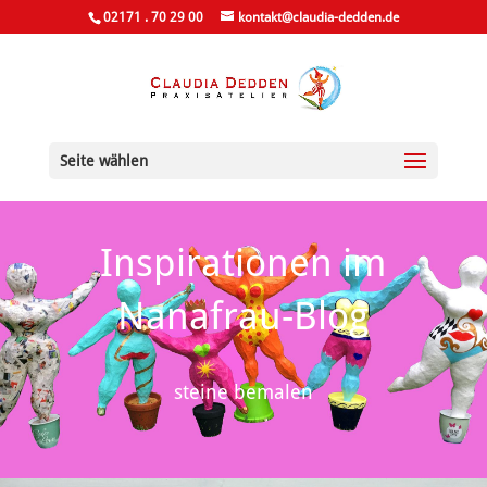
02171 . 70 29 00
kontakt@claudia-dedden.de
Seite wählen
Inspirationen im
Nanafrau-Blog
steine bemalen