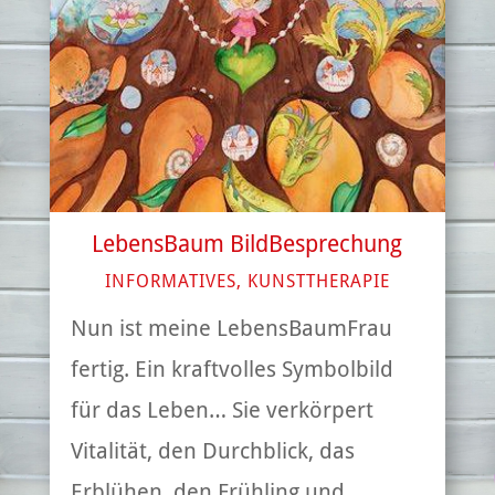
LebensBaum BildBesprechung
INFORMATIVES
,
KUNSTTHERAPIE
Nun ist meine LebensBaumFrau
fertig. Ein kraftvolles Symbolbild
für das Leben… Sie verkörpert
Vitalität, den Durchblick, das
Erblühen, den Frühling und