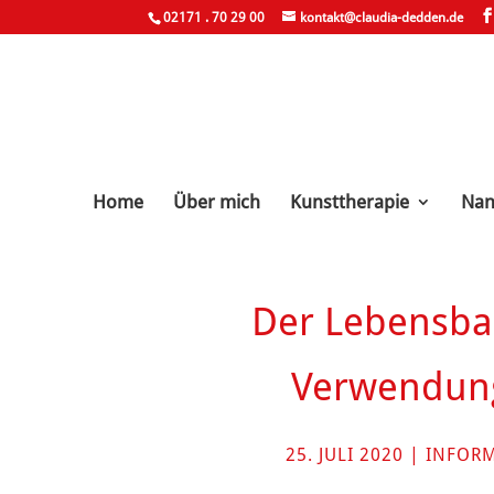
02171 . 70 29 00
kontakt@claudia-dedden.de
Home
Über mich
Kunsttherapie
Nan
Der Lebensba
Verwendung
25. JULI 2020
|
INFORM